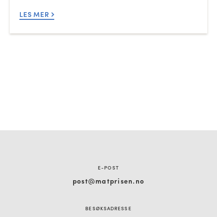
LES MER
E-POST
post@matprisen.no
BESØKSADRESSE