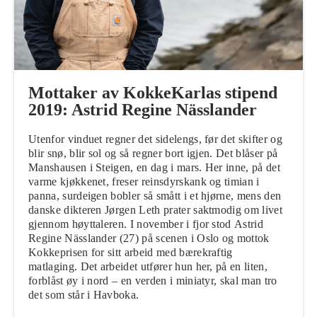
Mottaker av KokkeKarlas stipend
2019: Astrid Regine Nässlander
Utenfor vinduet regner det sidelengs, før det skifter og
blir snø, blir sol og så regner bort igjen. Det blåser på
Manshausen i Steigen, en dag i mars. Her inne, på det
varme kjøkkenet, freser reinsdyrskank og timian i
panna, surdeigen bobler så smått i et hjørne, mens den
danske dikteren Jørgen Leth prater saktmodig om livet
gjennom høyttaleren. I november i fjor stod Astrid
Regine Nässlander (27) på scenen i Oslo og mottok
Kokkeprisen for sitt arbeid med bærekraftig
matlaging. Det arbeidet utfører hun her, på en liten,
forblåst øy i nord – en verden i miniatyr, skal man tro
det som står i Havboka.