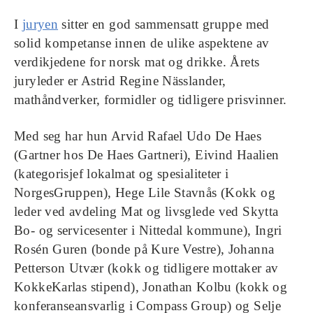
I
juryen
sitter en god sammensatt gruppe med
solid kompetanse innen de ulike aspektene av
verdikjedene for norsk mat og drikke. Årets
juryleder er Astrid Regine Nässlander,
mathåndverker, formidler og tidligere prisvinner.
Med seg har hun Arvid Rafael Udo De Haes
(Gartner hos De Haes Gartneri), Eivind Haalien
(kategorisjef lokalmat og spesialiteter i
NorgesGruppen), Hege Lile Stavnås (Kokk og
leder ved avdeling Mat og livsglede ved Skytta
Bo- og servicesenter i Nittedal kommune), Ingri
Rosén Guren (bonde på Kure Vestre), Johanna
Petterson Utvær (kokk og tidligere mottaker av
KokkeKarlas stipend), Jonathan Kolbu (kokk og
konferanseansvarlig i Compass Group) og Selje