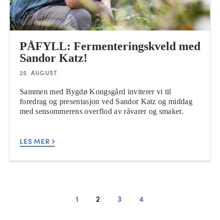
PÅFYLL: Fermenteringskveld med
Sandor Katz!
25. AUGUST
Sammen med Bygdø Kongsgård inviterer vi til
foredrag og presentasjon ved Sandor Katz og middag
med sensommerens overflod av råvarer og smaker.
LES MER
1
2
3
4